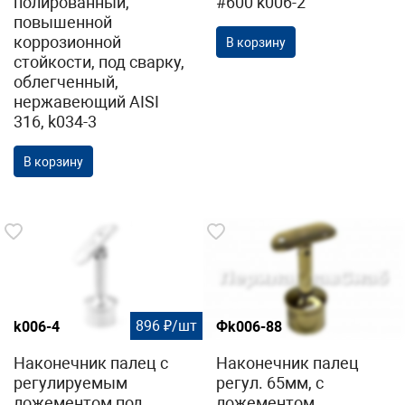
полированный,
#600 k006-2
повышенной
коррозионной
В корзину
стойкости, под сварку,
облегченный,
нержавеющий AISI
316, k034-3
В корзину
896 ₽/шт
k006-4
Фk006-88
Наконечник палец с
Наконечник палец
регулируемым
регул. 65мм, с
ложементом под
ложементом,