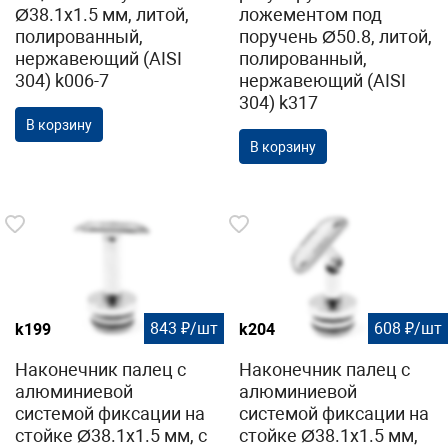
Ø38.1х1.5 мм, литой,
ложементом под
полированный,
поручень Ø50.8, литой,
нержавеющий (AISI
полированный,
304) k006-7
нержавеющий (AISI
304) k317
В корзину
В корзину
843 ₽/шт
608 ₽/шт
k199
k204
Наконечник палец с
Наконечник палец с
алюминиевой
алюминиевой
системой фиксации на
системой фиксации на
стойке Ø38.1х1.5 мм, с
стойке Ø38.1х1.5 мм,