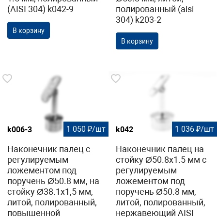
(AISI 304) k042-9
полированный (aisi
304) k203-2
В корзину
В корзину
1 050 ₽/шт
1 036 ₽/шт
k006-3
k042
Наконечник палец с
Наконечник палец на
регулируемым
стойку Ø50.8х1.5 мм с
ложементом под
регулируемым
поручень Ø50.8 мм, на
ложементом под
стойку Ø38.1х1,5 мм,
поручень Ø50.8 мм,
литой, полированный,
литой, полированный,
повышенной
нержавеющий AISI