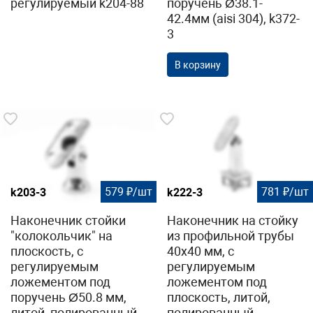
регулируемый k204-88
поручень Ø38.1-
42.4мм (aisi 304), k372-
3
В корзину
579 ₽/шт
781 ₽/шт
k203-3
k222-3
Наконечник стойки
Наконечник на стойку
"колокольчик" на
из профильной трубы
плоскость, с
40х40 мм, с
регулируемым
регулируемым
ложементом под
ложементом под
поручень Ø50.8 мм,
плоскость, литой,
литой, полированный,
полированный,