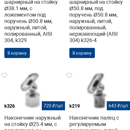
шарнирный на стойку
шарнирный на стойку
Ø38.1 мм, с
Ø50.8 мм, под
ложементом под
поручень Ø50.8 мм,
поручень Ø50.8 мм,
наружный, литой,
наружный, литой,
полированный,
полированный, AISI
нержавеющий (AISI
304, k329
304) k326-4
В корзину
В корзину
720 ₽/шт
643 ₽/шт
k326
k219
Наконечник наружный
Наконечник палец с
на стойку Ø25.4 мм, с
регулируемым