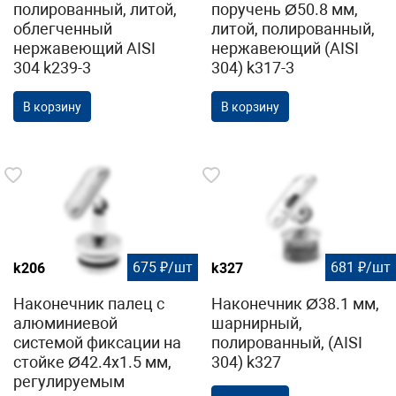
полированный, литой,
поручень Ø50.8 мм,
облегченный
литой, полированный,
нержавеющий AISI
нержавеющий (AISI
304 k239-3
304) k317-3
В корзину
В корзину
675 ₽/шт
681 ₽/шт
k206
k327
Наконечник палец с
Наконечник Ø38.1 мм,
алюминиевой
шарнирный,
системой фиксации на
полированный, (AISI
стойке Ø42.4х1.5 мм,
304) k327
регулируемым