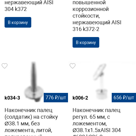
нержавеющий AISI
повышенной
304 k372
коррозионной
стойкости,
нержавеющий AISI
В корзину
316 k372-2
В корзину
776 ₽/шт
656 ₽/шт
k034-3
k006-2
Наконечник палец
Наконечник палец
(солдатик) на стойку
регул. 65 мм, с
Ø38.1 мм, без
ложементом,
ложемента, литой,
Ø38.1х1.5хAISI 304