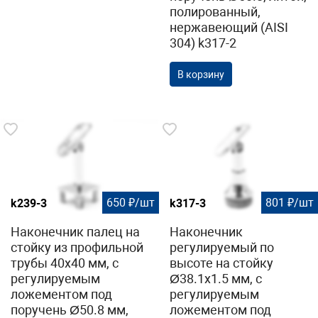
полированный,
нержавеющий (AISI
304) k317-2
В корзину
650 ₽/шт
801 ₽/шт
k239-3
k317-3
Наконечник палец на
Наконечник
стойку из профильной
регулируемый по
трубы 40х40 мм, с
высоте на стойку
регулируемым
Ø38.1х1.5 мм, с
ложементом под
регулируемым
поручень Ø50.8 мм,
ложементом под