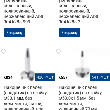
усеченный,
усеченный,
облегченный,
облегченный,
полированный,
полированный,
нержавеющий AISI
нержавеющий AISI
304 k285-999
304 k285-2
В корзину
В корзину
420 ₽/шт
541 ₽/шт
k034
k557
Наконечник палец
Наконечник палец
(солдатик) на стойку
(солдатик) на стойку
Ø38.1 мм, без
Ø50.8х1.5 мм, без
ложемента, литой,
ложемента,
полированный, под
удлиненный 70 мм,