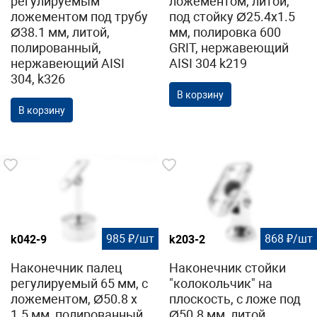
регулируемым
ложементом, литой,
ложементом под трубу
под стойку Ø25.4х1.5
Ø38.1 мм, литой,
мм, полировка 600
полированный,
GRIT, нержавеющий
нержавеющий AISI
AISI 304 k219
304, k326
В корзину
В корзину
985 ₽/шт
868 ₽/шт
k042-9
k203-2
Наконечник палец
Наконечник стойки
регулируемый 65 мм, с
"колокольчик" на
ложементом, Ø50.8 х
плоскость, с ложе под
1.5 мм, полированный
Ø50.8 мм, литой,