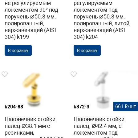
не регулируемым
регулируемым
ложементом 90° под
ложементом под
поручень Ø50.8 мм,
поручень Ø50.8 мм,
полированный,
полированный, литой,
нержавеющий (AISI
нержавеющий (AISI
304) k199
304) k204
В корзину
В корзину
661 ₽/шт
k204-88
k372-3
Наконечник стойки
Наконечник стойки
палец Ø38.1 мм с
палец, Ø42.4 мм, с
резинками,
ложементом под