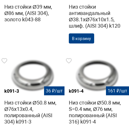
Низ стойки Ø39 мм,
Низ стойки
Ø86 мм, (AISI 304),
антивандальный
золото k043-88
Ø38.1хØ76х10х1.5,
шлиф. (AISI 304) k120
В корзину
36 ₽/шт
161 ₽/шт
k091-3
k091-4
Низ стойки Ø50.8 мм,
Низ стойки Ø50.8 мм,
Ø76х13х0.4,
S=0.4 мм, Ø76 мм,
полированный (AISI
полированный (AISI
304) k091-3
316) k091-4