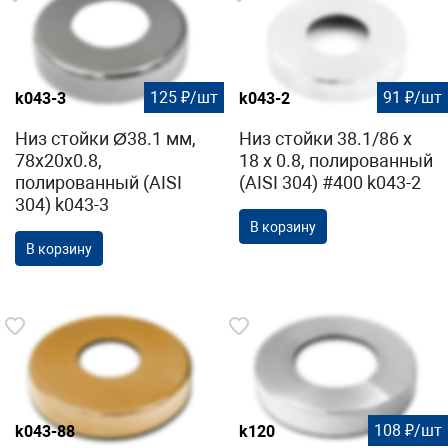
125 ₽/шт
91 ₽/шт
k043-3
k043-2
Низ стойки Ø38.1 мм,
Низ стойки 38.1/86 х
78х20х0.8,
18 х 0.8, полированный
полированный (AISI
(AISI 304) #400 k043-2
304) k043-3
В корзину
В корзину
108 ₽/шт
k043-88
k120