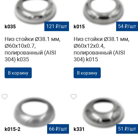
121 ₽/шт
54 ₽/шт
k035
k015
Низ стойки Ø38.1 мм,
Низ стойки Ø38.1 мм,
Ø60х10х0.7,
Ø60х12х0.4,
полированный (AISI
полированный (AISI
304) k035
304) k015
В корзину
В корзину
66 ₽/шт
51 ₽/шт
k015-2
k331