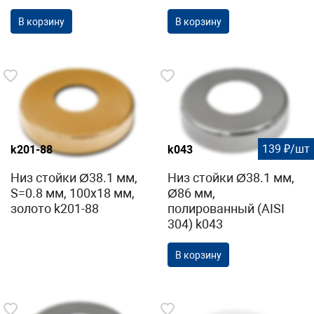
В корзину
В корзину
139 ₽/шт
k201-88
k043
Низ стойки Ø38.1 мм,
Низ стойки Ø38.1 мм,
S=0.8 мм, 100х18 мм,
Ø86 мм,
золото k201-88
полированный (AISI
304) k043
В корзину