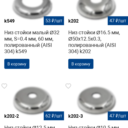
53 ₽/шт
47 ₽/шт
k549
k202
Низ стойки малый Ø32
Низ стойки Ø16.5 мм,
мм, S=0.4 мм, 60 мм,
Ø50х12.5х0.3,
полированный (AISI
полированный (AISI
304) k549
304) k202
В корзину
В корзину
62 ₽/шт
47 ₽/шт
k202-2
k202-3
Низ стойки Ø12.5 мм,
Низ стойки Ø10.5 мм,