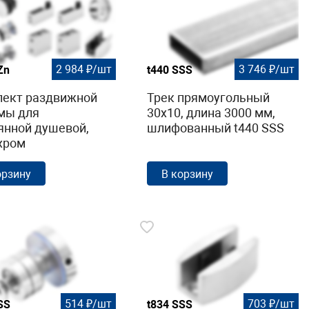
2 984 ₽/шт
3 746 ₽/шт
Zn
t440 SSS
ект раздвижной
Трек прямоугольный
мы для
30х10, длина 3000 мм,
янной душевой,
шлифованный t440 SSS
хром
ованный t401 PZn
орзину
В корзину
514 ₽/шт
703 ₽/шт
SS
t834 SSS