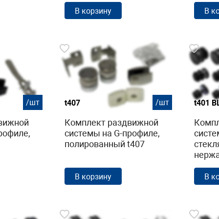
В корзину
В к
/шт
/шт
t407
t401 B
вижной
Комплект раздвижной
Компл
рофиле,
системы на G-профиле,
систе
полированный t407
стекл
нерж
AISI 3
В корзину
В к