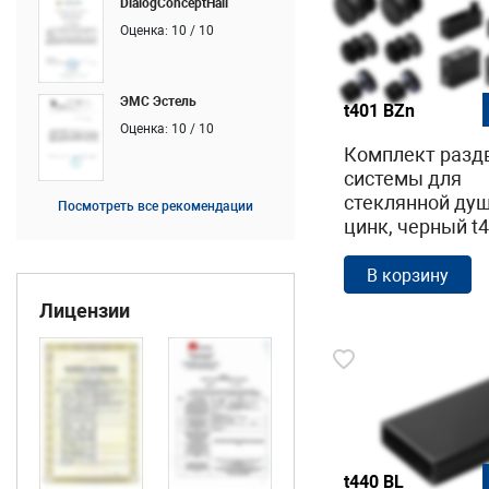
DialogConceptHall
Оценка: 10 / 10
ЭМС Эстель
t401 BZn
Оценка: 10 / 10
Комплект разд
системы для
стеклянной душ
Посмотреть все рекомендации
цинк, черный t
В корзину
Лицензии
t440 BL