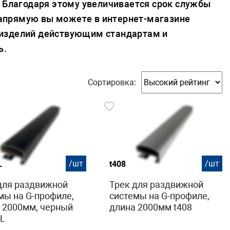
. Благодаря этому увеличивается срок службы
апрямую вы можете в интернет-магазине
 изделий действующим стандартам и
ь.
Сортировка:
/шт
/шт
L
t408
для раздвижной
Трек для раздвижной
мы на G-профиле,
системы на G-профиле,
 2000мм, черный
длина 2000мм t408
BL