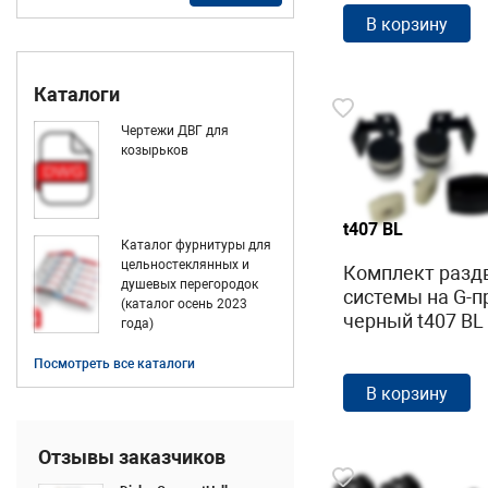
В корзину
Каталоги
Чертежи ДВГ для
козырьков
t407 BL
Каталог фурнитуры для
цельностеклянных и
Комплект разд
душевых перегородок
системы на G-п
(каталог осень 2023
черный t407 BL
года)
Посмотреть все каталоги
В корзину
Отзывы заказчиков