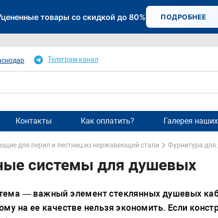
Уцененные товары со скидкой до 80%
ПОДРОБНЕЕ
Телеграм канал
аснодар
Контакты
Как оплатить?
Галерея наших
щие для перил и лестниц из нержавеющей стали
Фурнитура для
ые сиcтемы для душевых
тема — важный элемент стеклянных душевых каби
ому на ее качестве нельзя экономить. Если конст