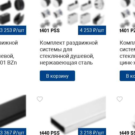
3 253 ₽/шт
4 253 ₽/шт
t401 PSS
t401 P
вижной
Комплект раздвижной
Компл
системы для
систе
евой,
стеклянной душевой,
стекл
401 BZn
нержавеющая сталь
цинк-
AISI 304, полированная
полир
t401 PSS
В корзину
В к
3 367 ₽/шт
3 218 ₽/шт
t440 PSS
t449 S