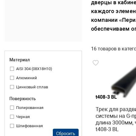
дверцы в кабине
каждого элемен
компании «Пери
обеспечиваем оп
16 товаров
в катег
Материал
AISI 304 (08Х18Н10)
Алюминий
Цинковый сплав
t408-3 BL
Поверхность
Полированная
Трек для разд
системы на G-п
Черная
длина 3000мм,
Шлифованная
t408-3 BL
Сбросить