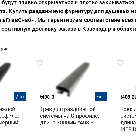
 будут плавно открываться и плотно закрываться
та. Купить раздвижную фурнитуру для душевых н
лаГлавСнаб». Мы гарантируем соответствие всех
еративную доставку заказа в Краснодар и област
ории
/шт
/шт
t408-3
t408 B
вижной
Трек для раздвижной
Трек 
рофиле,
системы на G-профиле,
систе
 черный
длина 3000мм t408-3
длина
t408 