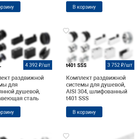
орзину
В корзину
4 392 ₽/шт
3 752 ₽/шт
L
t401 SSS
ект раздвижной
Комплект раздвижной
мы для
системы для душевой,
янной душевой,
AISI 304, шлифованный
авеющая сталь
t401 SSS
04, черная t401 BL
орзину
В корзину