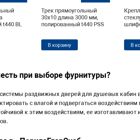
льный
Трек прямоугольный
Крепл
а
30х10 длина 3000 мм,
стеклу
 t440 BL
полированный t440 PSS
шлифо
В корзину
В к
честь при выборе фурнитуры?
системы раздвижных дверей для душевых кабин в
ктировать с влагой и подвергаться воздействиям
ойчивой к этим воздействиям, ее изготавливают 
лов.